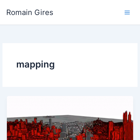
Aller
Main
Romain Gires
au
Men
contenu
mapping