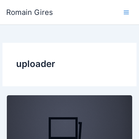
Aller
Main
Romain Gires
au
Men
contenu
uploader