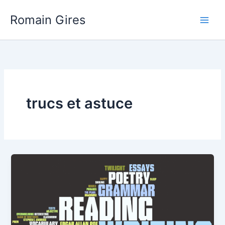
Aller
Main
Romain Gires
au
Men
contenu
trucs et astuce